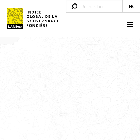
FR
family farmers
In LANDex “family farmers” include smallholders, small-scale
producers or the equivalent category in your country.
La Déclaration sur les défenseurs des
droits de l'homme
Déclaration sur le droit et la responsabilité des individus,
groupes et organes de la société de promouvoir et protéger
les droits de l'homme et les libertés fondamentales
universellement reconnus