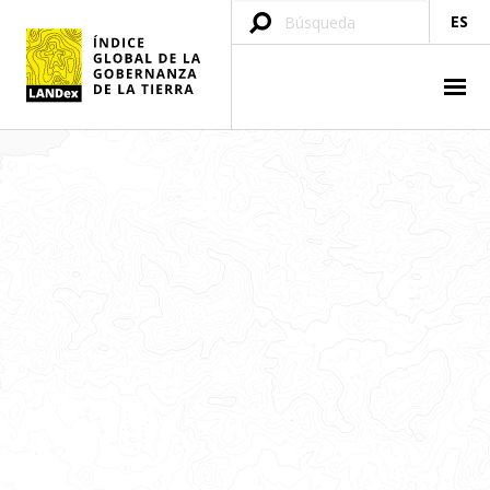
ES
agricultores familiares
En LANDex "agricultores familiares" incluye a los pequeños
agricultores, pequeños productores o la categoría equivalente
en su país.
Declaración sobre los Defensores de
los Derechos Humanos
Declaración sobre el derecho y el deber de los individuos, los
grupos y las instituciones de promover y proteger los derechos
humanos y las libertades fundamentales universalmente
reconocidos