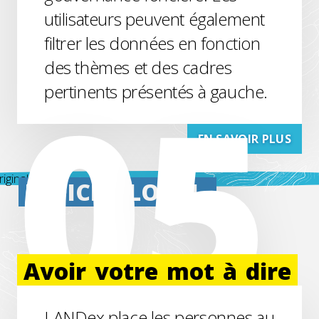
utilisateurs peuvent également
filtrer les données en fonction
des thèmes et des cadres
pertinents présentés à gauche.
EN SAVOIR PLUS
INDICE
GLOBAL
Avoir
votre
mot
à
dire
LANDex place les personnes au