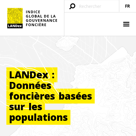
FR
LANDex
:
Données
foncières
basées
sur
les
populations