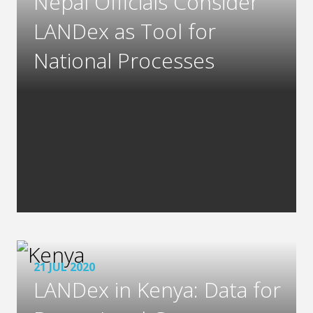
Nepal Officials Consider
LANDex as Tool for
National Processes
21 JUL 2020
LANDex in Kenya: Data for